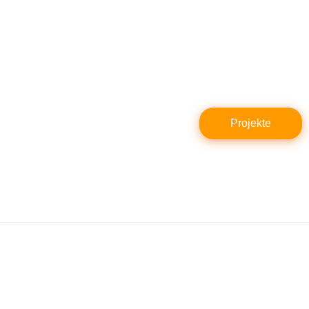
Du merkst es, wenn dein
WANDERHAUS läuft und läuft und
läuft…
Projekte