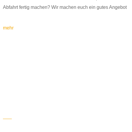
Abfahrt fertig machen? Wir machen euch ein gutes Angebot
mehr
Wir sind gut in dem was
wir tun.