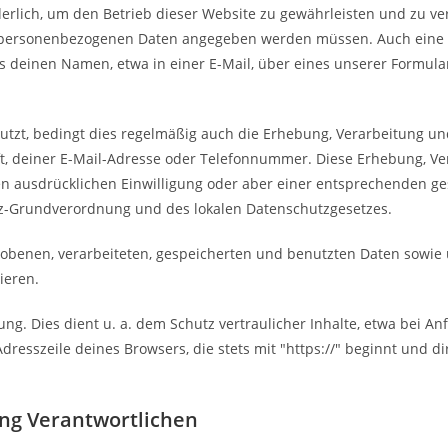
lich, um den Betrieb dieser Website zu gewährleisten und zu ve
che personenbezogenen Daten angegeben werden müssen. Auch eine
uns deinen Namen, etwa in einer E-Mail, über eines unserer Formul
tzt, bedingt dies regelmäßig auch die Erhebung, Verarbeitung u
t, deiner E-Mail-Adresse oder Telefonnummer. Diese Erhebung, V
ten ausdrücklichen Einwilligung oder aber einer entsprechenden 
-Grundverordnung und des lokalen Datenschutzgesetzes.
obenen, verarbeiteten, gespeicherten und benutzten Daten sowie 
ieren.
g. Dies dient u. a. dem Schutz vertraulicher Inhalte, etwa bei An
Adresszeile deines Browsers, die stets mit "https://" beginnt und d
ung Verantwortlichen